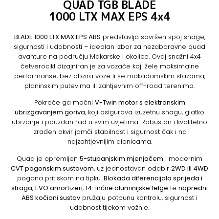
QUAD TGB BLADE
1000 LTX MAX EPS 4x4
BLADE 1000 LTX MAX EPS ABS
predstavlja savršen spoj snage,
sigurnosti i udobnosti – idealan izbor za nezaboravne quad
avanture na području Makarske i okolice. Ovaj snažni 4x4
četverocikl dizajniran je za vozače koji žele maksimalne
performanse, bez obzira voze li se makadamskim stazama,
planinskim putevima ili zahtjevnim off-road terenima.
Pokreće ga moćni
V-Twin motor s elektronskim
ubrizgavanjem goriva
, koji osigurava izuzetnu snagu, glatko
ubrzanje i pouzdan rad u svim uvjetima. Robustan i kvalitetno
izrađen okvir jamči stabilnost i sigurnost čak i na
najzahtjevnijim dionicama.
Quad je opremljen
5-stupanjskim mjenjačem
i modernim
CVT pogonskim sustavom
, uz jednostavan odabir
2WD ili 4WD
pogona pritiskom na tipku.
Blokada diferencijala sprijeda i
straga
,
EVO amortizeri
,
14-inčne aluminijske felge
te
napredni
ABS kočioni sustav
pružaju potpunu kontrolu, sigurnost i
udobnost tijekom vožnje.