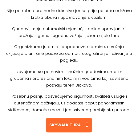
Nije potrebno prethodno iskustvo jer se prije polaska održava
kratka obuka i upoznavanje s vozilom.
Quadovi imaju automatski mjenjač, stabilno upravljanje i
pružaju sigurnu i ugodnu vožnju tijekom cijele ture.
Organiziramo jutarnje i popodnevne termine, a vožnja
uključuje planirane pauze za odmor, fotografiranje i uživanje u
pogledu.
Izdvajamo se po novim i snažnim quadovima, malim
grupama i profesionalnim lokalnim vodičima koji savršeno
poznaju teren Biokova.
Posebnu pažnju posvećujemo sigurnosti, kvaliteti usluge i
autentičnom doživljaju, uz dodatke poput panoramskih
vidikovaca, domaće meze i jedinstvenog ambijenta prirode.
SKYWALK TURA