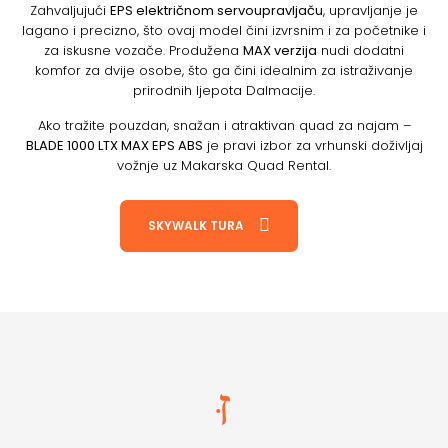
Zahvaljujući
EPS električnom servoupravljaču
, upravljanje je
lagano i precizno, što ovaj model čini izvrsnim i za početnike i
za iskusne vozače. Produžena
MAX verzija
nudi dodatni
komfor za dvije osobe, što ga čini idealnim za istraživanje
prirodnih ljepota Dalmacije.
Ako tražite pouzdan, snažan i atraktivan quad za najam –
BLADE 1000 LTX MAX EPS ABS
je pravi izbor za vrhunski doživljaj
vožnje uz Makarska Quad Rental.
SKYWALK TURA