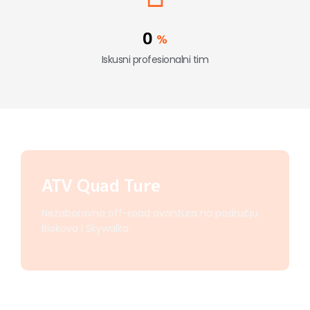
0
%
Iskusni profesionalni tim
ATV Quad Ture
Nezaboravna off-road avantura na području
Biokova i Skywalka.